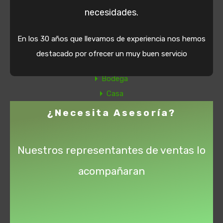
necesidades.
Tipos Propiedad
En los 30 años que llevamos de experiencia nos hemos
Apartamento
destacado por ofrecer un muy buen servicio
Aparta estudio
Bodega
Casa
Casa Campestre
¿Necesita Asesoría?
EDIFICIO
Local
Nuestros representantes de ventas lo
Lote
Oficina
acompañaran
Soto Inmobiliaria © 2020. Todos los derechos reservados.