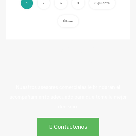
1
2
3
4
Siguiente
Último
¿Buscando una
Propiedad?
Nuestros asesores comerciales le brindarán el
acompañamiento adecuado para que tome la mejor
decisión.
Contáctenos